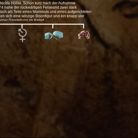
ntdeckte Höhle. Schon kurz nach der Aufnahme
4 nahe der rückwärtigen Felswand zwei stark
 sich als Teile eines Mammuts und eines aufgerichteten
n sich eine winzige Bisonfigur und ein knapp vier
iner Darstellung im Relief.
uren gesellt sich der Hohle Fels bei Schelklingen dazu. Dort
enen planmäßigen Ausgrabungen im Eingangsbereich der
ter anderem ein kleiner Pferdekopf, vermutlich das
zile Schnitzerei eines Vogels, wahrscheinlich ein
r sog.
"Venus vom Hohle Fels"
. Die wenige Zentimeter
 mit einer Öse versehen. Die Formgebung erinnert an die
.B. die "Venus von Willendorf"), fällt aber deutlich
r als einzige sichere Menschendarstellung im
 Altsteinzeit auf der Schwäbischen Alb.