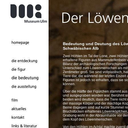
Bedeutung und Deutung des Löw
Schwäbischen Alb
Zwei Höhlen im Tal der Lone, zwei Höhlen 
erhaltene Figuren aus Mammutelfenbein vo
Bilanz der archäologischen Forschungen 
Unterschied zum Löwenmenschen als mit A
Zentimeter groß. Sie sind vollplastisch, ha
Tiere dar, die während der letzten Eiszeit
Figuren ist jedoch so erhalten, dass sie si
können.
Über die Hälfte der Figürchen stammt aus
und ausgegraben worden war. Berühmt si
beiden wird deutlich, dass die Tiere nich
der massige Körper und der mächtige Kop
Beine dagegen sind auf kurze Stummel re
Bruchstücken erhaltenes
Löwenköpfchen
Grabung wohl in der Abraumhalde vor der H
dem Kopf des Löwenmenschen.
Von den Höhlen im Achtal machte zuerst 