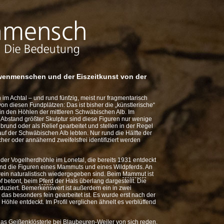
enmenschen und der Eiszeitkunst von der
im Achtal – und rund fünfzig, meist nur fragmentarisch
n diesen Fundplätzen: Das ist bisher die „künstlerische“
in den Höhlen der mittleren Schwäbischen Alb. Im
bstand größter Skulptur sind diese Figuren nur wenige
lbrund oder als Relief gearbeitet und stellen in der Regel
 auf der Schwäbischen Alb lebten. Nur rund die Hälfte der
cher oder annähernd zweifelsfrei identifiziert werden
 der Vogelherdhöhle im Lonetal, die bereits 1931 entdeckt
nd die Figuren eines Mammuts und eines Wildpferds. An
t rein naturalistisch wiedergegeben sind. Beim
Mammut
ist
f betont, beim
Pferd
der Hals überlang dargestellt. Die
duziert. Bemerkenswert ist außerdem ein in zwei
, das besonders fein gearbeitet ist. Es wurde erst nach der
öhle entdeckt. Im Profil verglichen ähnelt es verblüffend
das
Geißenklösterle
bei Blaubeuren-Weiler von sich reden,