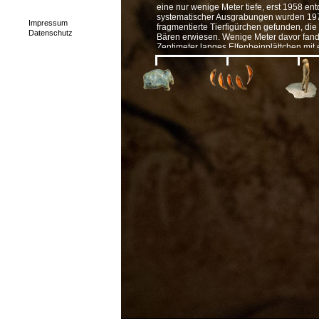
eine nur wenige Meter tiefe, erst 1958 e
systematischer Ausgrabungen wurden 197
Impressum
fragmentierte Tierfigürchen gefunden, die
Datenschutz
Bären erwiesen. Wenige Meter davor fande
Zentimeter langes Elfenbeinplättchen mit e
Als vierter Fundplatz kleiner Elfenbeinfig
wurden bei den neuen, 1999 aufgenomm
Höhle mehrere Schnitzereien entdeckt, un
Fragment einer größeren Figur und die gra
Wasservogel
im Flug oder beim Tauchen.
Sensationell war 2008 die Entdeckung de
große Frauenfigur ist anstelle des Kopfes
Frauenstatuetten des jüngeren Gravettien (z
archaischer aus. Das Figürchen gilt bishe
Figurenensemble vom Beginn der Jüngeren