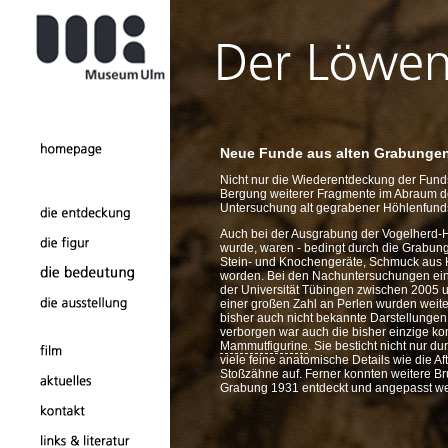
Neue Funde aus alten Grabunge
Nicht nur die Wiederentdeckung der Fund
Bergung weiterer Fragmente im Abraum d
Untersuchung alt gegrabener Höhlenfunds
Auch bei der Ausgrabung der Vogelherd-H
wurde, waren - bedingt durch die Grabungs
Stein- und Knochengeräte, Schmuck aus 
worden. Bei den Nachuntersuchungen eines
der Universität Tübingen zwischen 2005 
einer großen Zahl an Perlen wurden weite
bisher auch nicht bekannte Darstellungen 
verborgen war auch die bisher einzige ko
Mammutfigurine
. Sie besticht nicht nur 
viele feine anatomische Details wie die Af
Stoßzähne auf. Ferner konnten weitere Br
Grabung 1931 entdeckt und angepasst w