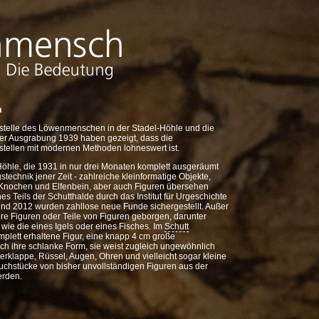
n
stelle des Löwenmenschen in der Stadel-Höhle und die
er Ausgrabung 1939 haben gezeigt, dass die
tellen mit modernen Methoden lohneswert ist.
öhle, die 1931 in nur drei Monaten komplett ausgeräumt
technik jener Zeit - zahlreiche kleinformatige Objekte,
Knochen und Elfenbein, aber auch Figuren übersehen
 Teils der Schutthalde durch das Institut für Urgeschichte
und 2012 wurden zahllose neue Funde sichergestellt. Außer
re Figuren oder Teile von Figuren geborgen, darunter
wie die eines Igels oder eines Fisches. Im
Schutt
mplett erhaltene Figur, eine knapp 4 cm große
durch ihre schlanke Form, sie weist zugleich ungewöhnlich
terklappe, Rüssel, Augen, Ohren und vielleicht sogar kleine
uchstücke von bisher unvollständigen Figuren aus der
erden.